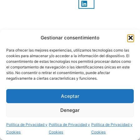
Noticias relacionadas
Gestionar consentimiento
El Arciprestazgo del
BARBASTRO-MONZÓN
Somontano peregrinará a
Para ofrecer las mejores experiencias, utilizamos tecnologías como las
Roda de Isábena el
cookies para almacenar y/o acceder a la información del dispositivo. El
consentimiento de estas tecnologías nos permitirá procesar datos como
próximo 19 de
el comportamiento de navegación o las identificaciones únicas en este
septiembre en el Año
sitio. No consentir o retirar el consentimiento, puede afectar
Jubilar de San Ramón
negativamente a ciertas características y funciones.
9 Agosto 2026
Aceptar
Mándame ir a ti
Denegar
BARBASTRO-MONZÓN
Política de Privacidad y
Política de Privacidad y
Política de Privacidad y
Cookies
Cookies
Cookies