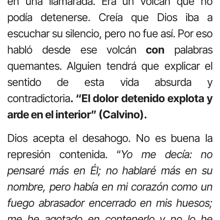
en una llamarada. Era un volcán que no
podía detenerse. Creía que Dios iba a
escuchar su silencio, pero no fue así. Por eso
habló desde ese volcán
con
palabras
quemantes. Alguien tendrá que explicar el
sentido de esta vida absurda y
contradictoria
. “El dolor detenido explota y
arde en el interior” (Calvino).
Dios acepta el desahogo. No es buena la
represión contenida. “
Yo me decía: no
pensaré más en Él; no hablaré más en
su
nombre, pero había en mi corazón como un
fuego abrasador encerrado en mis huesos;
me he agotado en contenerlo y no lo he