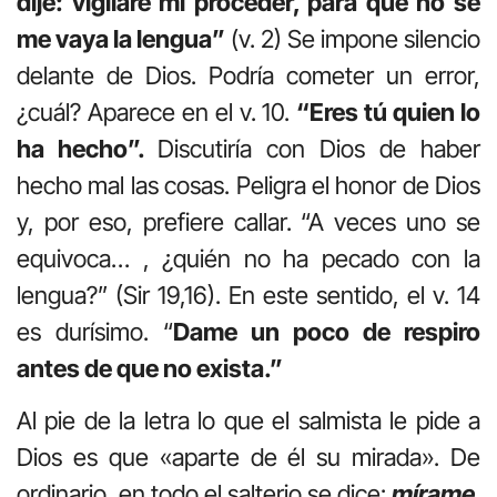
dije: vigilaré mi proceder,
para que no se
me vaya la lengua”
(v. 2) Se impone silencio
delante de Dios. Podría cometer un error,
¿cuál? Aparece en el v. 10.
“Eres tú quien lo
ha hecho”.
Discutiría con Dios de haber
hecho mal las cosas. Peligra el honor de Dios
y, por eso, prefiere callar. “A veces uno se
equivoca… , ¿quién no ha pecado con la
lengua?” (Sir 19,16). En este sentido, el v. 14
es durísimo. “
Dame un poco de respiro
antes de que no exista.”
Al pie de la letra lo que el salmista le pide a
Dios es que «aparte de él su mirada». De
ordinario, en todo el salterio se dice:
mírame
.