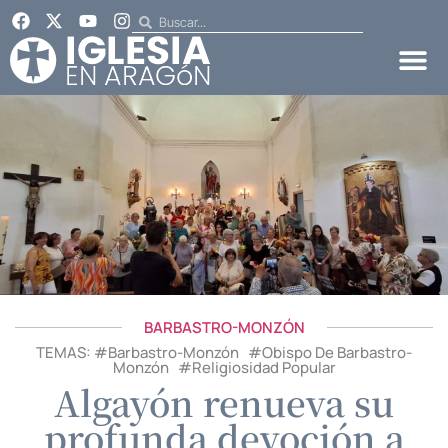
BARBASTRO-MONZÓN
TEMAS: #
Barbastro-Monzón
#
Obispo De Barbastro-
Monzón
#
Religiosidad Popular
Algayón renueva su
profunda devoción a