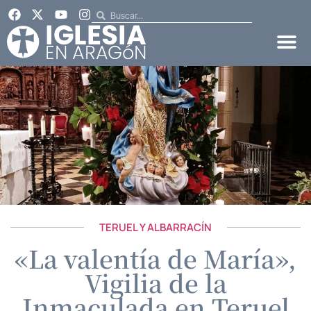
TERUEL Y ALBARRACÍN
«La valentía de María»,
Vigilia de la
Inmaculada en Teruel