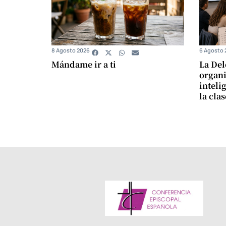
8 Agosto 2026
6 Agosto 
Mándame ir a ti
La Del
organi
intelig
la cla