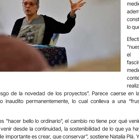
medi
ade
const
lo qu
Efec
“nues
el 
fasc
me
con
re
riesgo de la novedad de los proyectos”. Parece caerse en la
o inaudito permanentemente, lo cual conlleva a una “fru
es ”hacer bello lo ordinario”, el cambio no tiene por qué veni
nir desde la continuidad, la sostenibilidad de lo que ya hay
e importante es crear, que conservar”, sostiene Natalia Plá. Y