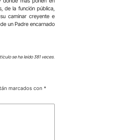
 y donde más ponen en
, de la función pública,
 su caminar creyente e
za de un Padre encarnado
tículo se ha leído 381 veces.
stán marcados con
*