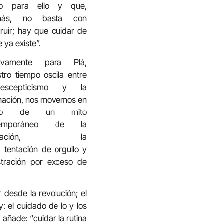
o para ello y que,
más, no basta con
ruir; hay que cuidar de
e ya existe”.
tivamente para Plá,
tro tiempo oscila entre
escepticismo y la
inación, nos movemos en
dio de un mito
temporáneo de la
alización, la
 tentación de orgullo y
stración por exceso de
r desde la revolución; el
: el cuidado de lo y los
 añade: “cuidar la rutina