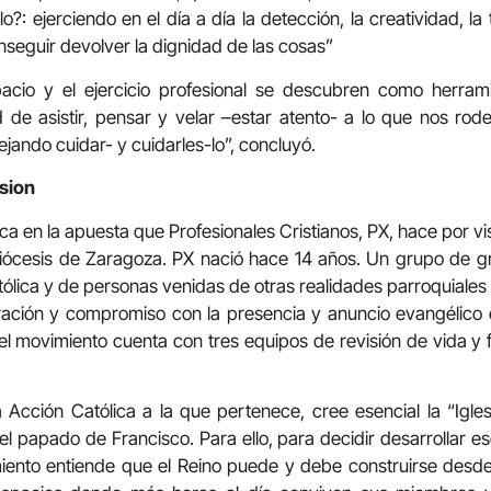
?: ejerciendo en el día a día la detección, la creatividad, la 
nseguir devolver la dignidad de las cosas”
pacio y el ejercicio profesional se descubren como herra
 de asistir, pensar y velar –estar atento- a lo que nos rod
jando cuidar- y cuidarles-lo”, concluyó.
esion
a en la apuesta que Profesionales Cristianos, PX, hace por vis
diócesis de Zaragoza. PX nació hace 14 años. Un grupo de g
ólica y de personas venidas de otras realidades parroquiales 
ación y compromiso con la presencia y anuncio evangélico en
l movimiento cuenta con tres equipos de revisión de vida y
 Acción Católica a la que pertenece, cree esencial la “Igle
el papado de Francisco. Para ello, para decidir desarrollar es
iento entiende que el Reino puede y debe construirse desde lo