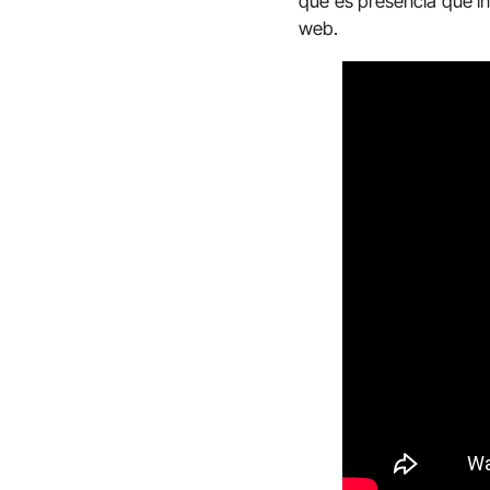
que es presencia que in
web.