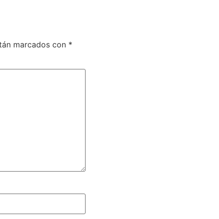
stán marcados con
*