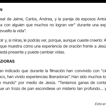
N
a real de Jaime, Carlos, Andrea, y la pareja de esposos Ant
ra con alguien que muchos no logran ver” durante una expe
evuelto la vida”.
ír y, si miras, le podrás ver, porque, aunque cueste creerlo: Ah
r, que muestra cómo una experiencia de oración frente a Jesú
 está presente y puede cambiar vidas.
RADORAS
an indicado que durante la filmación han convivido con “c
co, han vivido experiencias liberadoras”. Han sido muchos l
 mundo” por medio de Jesús. “Teníamos ganas de contar 
e un trozo de pan escondiese un misterio tan profundo… y 
Este ar