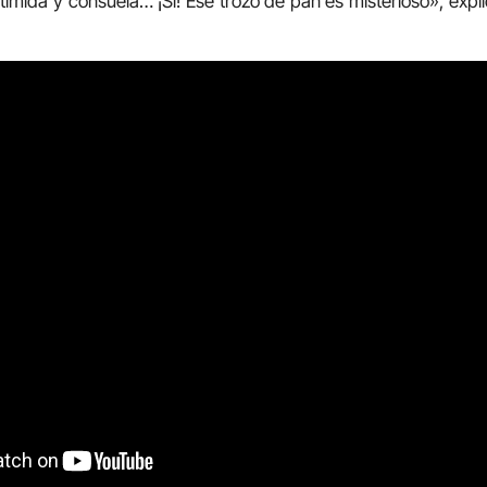
timida y consuela… ¡Sí! Ese trozo de pan es misterioso», exp