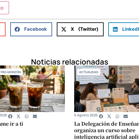
l
Facebook
X (Twitter)
Linked
Noticias relacionadas
STRO-MONZÓN
ACTUALIDAD
2026
6 Agosto 2026
e ir a ti
La Delegación de Enseña
organiza un curso sobre
inteligencia artificial apl