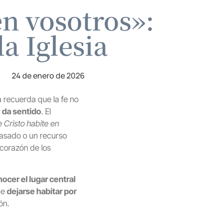
en vosotros»:
la Iglesia
24 de enero de 2026
a recuerda que la fe no
 da sentido
. El
 Cristo habite en
 pasado o un recurso
 corazón de los
ocer el lugar central
 de
dejarse habitar por
ón.