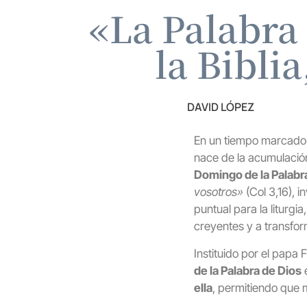
«La Palabra 
la Biblia
DAVID LÓPEZ
En un tiempo marcado po
nace de la acumulació
Domingo de la Palabr
vosotros»
(Col 3,16), 
puntual para la liturgi
creyentes y a transfor
Instituido por el papa 
de la Palabra de Dios
e
ella
, permitiendo que m