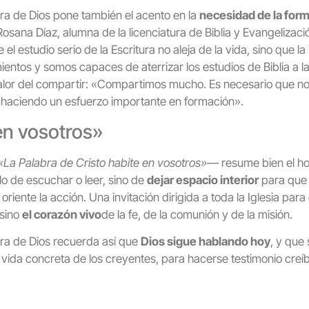
ra de Dios pone también el acento en la
necesidad de la form
osana Díaz, alumna de la licenciatura de Biblia y Evangelizac
 el estudio serio de la Escritura no aleja de la vida, sino que l
entos y somos capaces de aterrizar los estudios de Biblia a la
alor del compartir: «Compartimos mucho. Es necesario que no
haciendo un esfuerzo importante en formación».
en vosotros»
«La Palabra de Cristo habite en vosotros»
— resume bien el ho
lo de escuchar o leer, sino de
dejar espacio interior
para que 
oriente la acción. Una invitación dirigida a toda la Iglesia para
 sino
el corazón vivo
de la fe, de la comunión y de la misión.
bra de Dios recuerda así que
Dios sigue hablando hoy
, y que
a vida concreta de los creyentes, para hacerse testimonio creíb