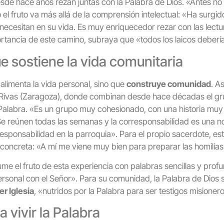
de hace años rezan juntas con la Palabra de Dios. «Antes no e
o el fruto va más allá de la comprensión intelectual: «Ha surgi
 necesitan en su vida. Es muy enriquecedor rezar con las lect
rtancia de este camino, subraya que «todos los laicos deber
e sostiene la vida comunitaria
alimenta la vida personal, sino que
construye comunidad
. As
 Rivas (Zaragoza), donde combinan desde hace décadas el g
a Palabra. «Es un grupo muy cohesionado, con una historia muy
 Se reúnen todas las semanas y la corresponsabilidad es una no
esponsabilidad en la parroquia». Para el propio sacerdote, e
concreta: «A mí me viene muy bien para preparar las homilías
ume el fruto de esta experiencia con palabras sencillas y profu
rsonal con el Señor». Para su comunidad, la Palabra de Dios 
r Iglesia
, «nutridos por la Palabra para ser testigos misioner
 vivir la Palabra