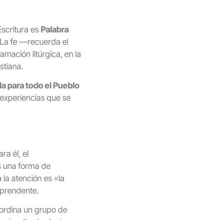
Escritura es
Palabra
. La fe —recuerda el
mación litúrgica, en la
stiana.
da para todo el Pueblo
 experiencias que se
ara él, el
s una forma de
la atención es «la
rprendente.
oordina un grupo de