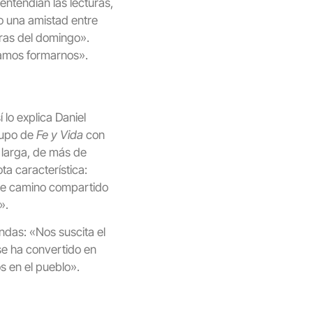
ntendían las lecturas,
do una amistad entre
uras del domingo».
íamos formarnos».
í lo explica Daniel
rupo de
Fe y Vida
con
 larga, de más de
ta característica:
ste camino compartido
».
ndas: «Nos suscita el
se ha convertido en
os en el pueblo».