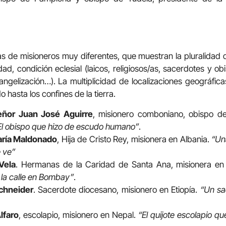
rias de misioneros muy diferentes, que muestran la pluralidad de
d, condición eclesial (laicos, religiosos/as, sacerdotes y ob
angelización…). La multiplicidad de localizaciones geográfic
do hasta los confines de la tierra.
ñor Juan José Aguirre
, misionero comboniano, obispo d
El obispo que hizo de escudo humano”
.
aría Maldonado
, Hija de Cristo Rey, misionera en Albania.
“Un
 ve”
Vela
. Hermanas de la Caridad de Santa Ana, misionera en
 la calle en Bombay”
.
chneider
. Sacerdote diocesano, misionero en Etiopía.
“Un sa
lfaro
, escolapio, misionero en Nepal.
“El quijote escolapio q