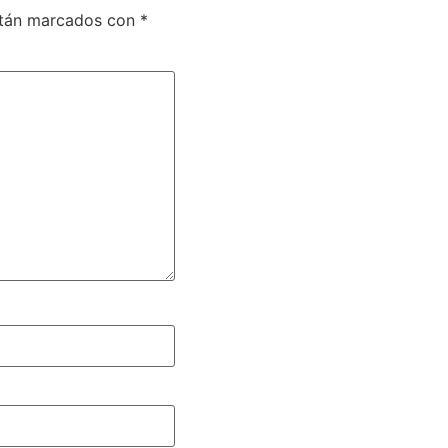
stán marcados con
*