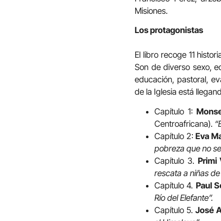
Misiones.
Los protagonistas
El libro recoge 11 histo
Son de diverso sexo, eda
educación, pastoral, ev
de la Iglesia está llegan
Capítulo 1:
Monse
Centroafricana).
“
Capítulo 2:
Eva M
pobreza que no se
Capítulo 3.
Primi 
rescata a niñas de
Capítulo 4.
Paul S
Río del Elefante”.
Capítulo 5.
José A