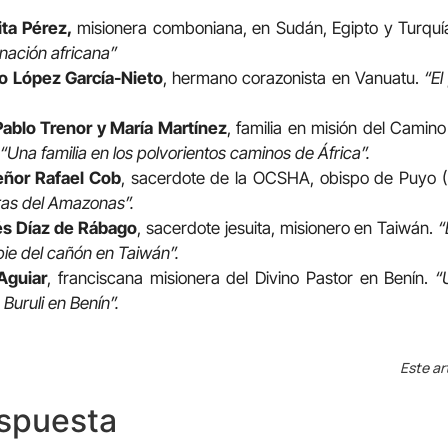
ta Pérez,
misionera comboniana, en Sudán, Egipto y Turquí
nación africana”
o López García-Nieto
, hermano corazonista en Vanuatu.
“El
ablo Trenor y María Martínez
, familia en misión del Cami
“Una familia en los polvorientos caminos de África”.
ñor Rafael Cob
, sacerdote de la OCSHA, obispo de Puyo 
ras del Amazonas”.
s Díaz de Rábago
, sacerdote jesuita, misionero en Taiwán.
“
pie del cañón en Taiwán”.
 Aguiar
, franciscana misionera del Divino Pastor en Benín.
“
 Buruli en Benín”.
Este ar
espuesta