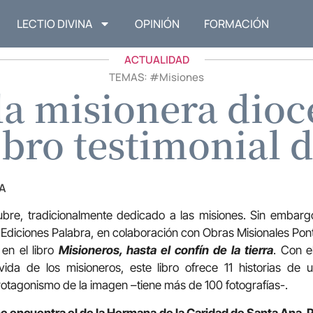
LECTIO DIVINA
OPINIÓN
FORMACIÓN
ACTUALIDAD
TEMAS: #
Misiones
 la misionera dioc
libro testimonial 
A
bre, tradicionalmente dedicado a las misiones. Sin embargo
. Ediciones Palabra, en colaboración con Obras Misionales Pon
 en el libro
Misioneros, hasta el confín de la tierra
. Con e
vida de los misioneros, este libro ofrece 11 historias de 
rotagonismo de la imagen –tiene más de 100 fotografías-.
e encuentra el de la Hermana de la Caridad de Santa Ana, P