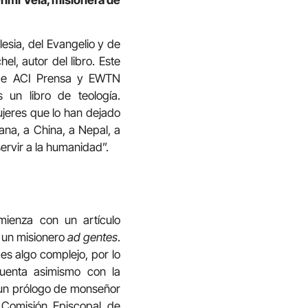
esia, del Evangelio y de
el, autor del libro. Este
o de ACI Prensa y EWTN
 un libro de teología.
ujeres que lo han dejado
cana, a China, a Nepal, a
servir a la humanidad”.
omienza con un artículo
s un misionero
ad gentes
.
 es algo complejo, por lo
cuenta asimismo con la
 un prólogo de monseñor
 Comisión Episcopal de