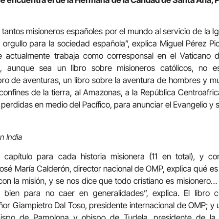
tantos misioneros españoles por el mundo al servicio de la Igl
orgullo para la sociedad española”, explica Miguel Pérez Pich
ue actualmente trabaja como corresponsal en el Vatican
e, aunque sea un libro sobre misioneros católicos, no es
bro de aventuras, un libro sobre la aventura de hombres y m
confines de la tierra, al Amazonas, a la República Centroafri
s perdidas en medio del Pacífico, para anunciar el Evangelio y 
n India
 capítulo para cada historia misionera (11 en total), y c
 José María Calderón, director nacional de OMP, explica qué e
con la misión, y se nos dice que todo cristiano es misionero…
r bien para no caer en generalidades”, explica. El libro 
or Giampietro Dal Toso, presidente internacional de OMP; y
bispo de Pamplona y obispo de Tudela, presidente de la