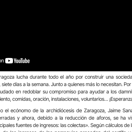
ragoza lucha durante todo el año por construir una socie
a, siete días a la semana. Junto a quienes más lo necesitan. P
dudado en redoblar su compromiso para ayudar a los damnif
to, comidas, oración, instalaciones, voluntarios… ¡Esperanz
o el ecónomo de la archidiócesis de Zaragoza, Jaime Sana
radas y ahora, debido a la reducción de aforos, se ha 
cipales fuentes de ingresos: las colectas». Según cálculos de