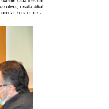
y, durante cada mes del
nativos, resulta difícil
cuencias sociales de la
s…