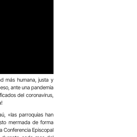
dad más humana, justa y
or eso, ante una pandemia
icados del coronavirus,
a!
ú, «las parroquias han
visto mermada de forma
 la Conferencia Episcopal