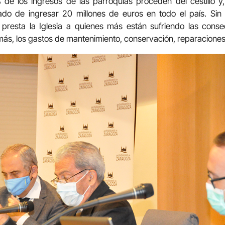
 de los ingresos de las parroquias proceden del cestillo 
do de ingresar 20 millones de euros en todo el país. Sin do
presta la Iglesia a quienes más están sufriendo las conse
más, los gastos de mantenimiento, conservación, reparacione