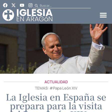
ACTUALIDAD
TEMAS: #
Papa León XIV
La Iglesia en España se
prepara para la visita