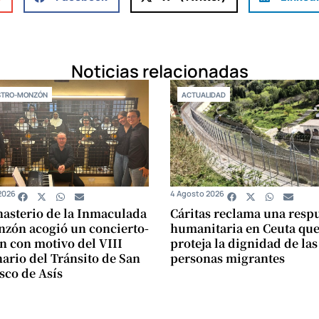
Noticias relacionadas
STRO-MONZÓN
ACTUALIDAD
2026
4 Agosto 2026
asterio de la Inmaculada
Cáritas reclama una resp
zón acogió un concierto-
humanitaria en Ceuta qu
n con motivo del VIII
proteja la dignidad de las
ario del Tránsito de San
personas migrantes
sco de Asís