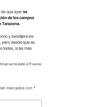
y de que ayer
se
dición de los campos
n Tarazona.
orrio y bendijera los
s, pero desde que se
no todas, sí las más
tículo se ha leído 473 veces.
stán marcados con
*