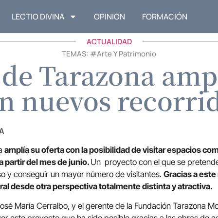
LECTIO DIVINA
OPINIÓN
FORMACIÓN
ACTUALIDAD
TEMAS: #
Arte Y Patrimonio
 de Tarazona ampl
n nuevos recorri
A
na
amplía su oferta con la posibilidad de visitar espacios com
a partir del mes de junio.
Un proyecto con el que se pretende
so y conseguir un mayor número de visitantes.
Gracias a este
al desde otra perspectiva totalmente distinta y atractiva.
 José María Cerralbo, y el gerente de la Fundación Tarazona M
er este proyecto que ha sido posible gracias a las obras de ac