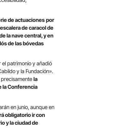
rie de actuaciones
por
 escalera de caracol de
 de la nave central, y en
sdós de las bóvedas
r el patrimonio y añadió
 Cabildo y la Fundación».
 y precisamente
la
e la Conferencia
zarán en junio, aunque en
á obligatorio ir con
io y la ciudad de