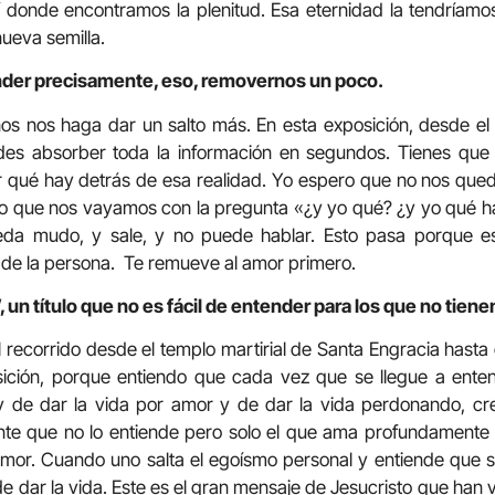
í donde encontramos la plenitud. Esa eternidad la tendríam
nueva semilla.
nder precisamente, eso, removernos un poco.
os nos haga dar un salto más. En esta exposición, desde el
s absorber toda la información en segundos. Tienes que pa
qué hay detrás de esa realidad. Yo espero que no nos que
no que nos vayamos con la pregunta «¿y yo qué? ¿y yo qué ha
da mudo, y sale, y no puede hablar. Esto pasa porque es 
de la persona.
T
e remueve al amor primero.
’, un título que no es fácil de entender para los que no tiene
recorrido desde el templo martirial de Santa Engracia hasta el
osición, porque entiendo que cada vez que se llegue a ent
 y de dar la vida por amor y de dar la vida perdonando, c
e que no lo entiende pero solo el que ama profundamente
amor. Cuando uno salta el egoísmo personal y entiende que s
z de dar la vida. Este es el gran mensaje de Jesucristo que han 