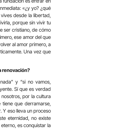
ta fundación es entrar en
inmediata: «¿y yo? ¿qué
vives desde la libertad,
irla, porque sin vivir tu
de ser cristiano, de cómo
rimero, ese amor del que
olver al amor primero, a
máticamente. Una vez que
a renovación?
 nada” y “si no vamos,
eyente. Sí que es verdad
nosotros, por la cultura
 tiene que derramarse,
r. Y eso lleva un proceso
te eternidad, no existe
o eterno, es conquistar la