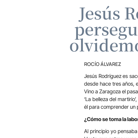
Jesús R
persegu
olvidemo
ROCÍO ÁLVAREZ
Jesús Rodríguez es sacer
desde hace tres años, e
Vino a Zaragoza el pasad
‘La belleza del martiri
él para comprender un 
¿Cómo se toma la labor
Al principio yo pensab