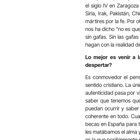
el siglo IV en Zaragoz
Siria, Irak, Pakistán, 
mártires por la fe. Por ot
nos ha dicho “no es que
sin gafas. Sin las gafas
hagan con la realidad de
Lo mejor es venir a 
despertar?
Es conmovedor el pensa
sentido cristiano. La ún
autenticidad pasa por vi
saber que tenemos que 
puedan ocurrir y saber
coherente en todo. Cuan
becas en España para tr
les matábamos el alma y 
es la que posiblemente 