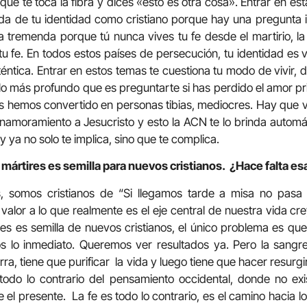
ue te toca la fibra y dices «esto es otra cosa». Entrar en es
nda de tu identidad como cristiano porque hay una pregunta 
 tremenda porque tú nunca vives tu fe desde el martirio, la 
tu fe. En todos estos países de persecución, tu identidad es viv
éntica. Entrar en estos temas te cuestiona tu modo de vivir, 
 lo más profundo que es preguntarte si has perdido el amor p
os hemos convertido en personas tibias, mediocres. Hay que v
 enamoramiento a Jesucristo y esto la ACN te lo brinda auto
 y ya no solo te implica, sino que te complica.
 mártires es semilla para nuevos cristianos.
¿Hace falta es
os, somos cristianos de “Si llegamos tarde a misa no pasa
alor a lo que realmente es el eje central de nuestra vida cr
es es semilla de nuevos cristianos, el único problema es que 
 lo inmediato. Queremos ver resultados ya. Pero la sangre
rra, tiene que purificar
la vida y luego tiene que hacer resurgi
todo lo contrario del pensamiento occidental, donde no exis
e el presente.
La fe es todo lo contrario, es el camino hacia l