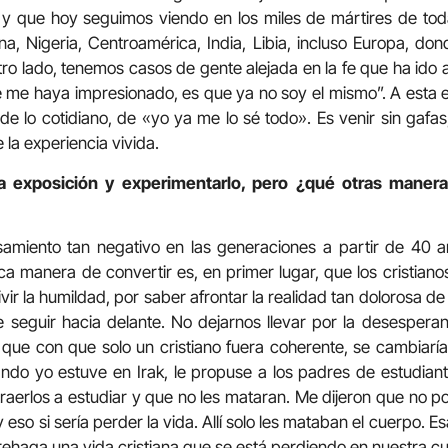
a y que hoy seguimos viendo en los miles de mártires de to
China, Nigeria, Centroamérica, India, Libia, incluso Europa, 
ro lado, t
enemos casos de gente alejada en la fe que ha ido a
 me haya impresionado, es que ya no soy el mismo”. A esta 
 de lo cotidiano, de «yo ya me lo sé todo». Es venir sin gafa
 la experiencia vivida.
la exposición y experimentarlo, pero ¿qué otras manera
miento tan negativo en las generaciones a partir de 40 año
ica manera de convertir es, en primer lugar, que los cristian
vir la humildad, por saber afrontar la realidad tan dolorosa de 
seguir hacia delante.
N
o dejarnos llevar por la desespera
 que con que solo un cristiano fuera coherente, se cambiarí
do yo estuve en Irak, le propuse a los padres de estudiant
aerlos a estudiar y que no les mataran. Me dijeron que no p
eso si sería perder la vida. Allí solo les mataban el cuerpo. Es
rehaga una vida cristiana que se está perdiendo en nuestra cul