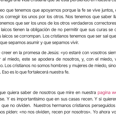
reo que tenemos que apoyarnos porque la fe se vive juntos,
os corregir los unos por los otros. Nos tenemos que saber l
tenemos que ser los unos de los otros verdaderos correctore
 laicos tienen la obligación de no permitir que sus curas se
 laicos se corrompan. Los cristianos tenemos que ser sal qu
a que sepamos asumir y que sepamos vivir.
 creer en la promesa de Jesús: «yo estaré con vosotros sie
l miedo, este se apodera de nosotros, y, con el miedo, vie
mo. Los cristianos no somos hombres y mujeres de miedo, sin
 Eso es lo que fortalecerá nuestra fe.
que quiera saber de nosotros que mire en nuestra
pagina w
se. Y es importantísimo que en sus casas recen. Y si quieren
 que no olviden.
N
uestros hermanos cristianos perseguido
os piden: «no nos olviden, recen por nosotros». Yo ahora v