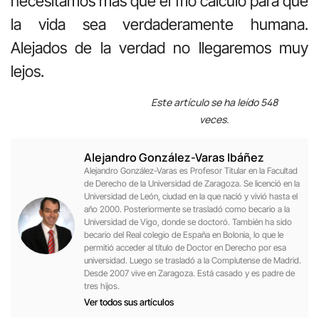
necesitamos más que el frío cálculo para que
la vida sea verdaderamente humana.
Alejados de la verdad no llegaremos muy
lejos.
Este artículo se ha leído 548
veces.
Alejandro González-Varas Ibáñez
Alejandro González-Varas es Profesor Titular en la Facultad
de Derecho de la Universidad de Zaragoza. Se licenció en la
Universidad de León, ciudad en la que nació y vivió hasta el
año 2000. Posteriormente se trasladó como becario a la
Universidad de Vigo, donde se doctoró. También ha sido
becario del Real colegio de España en Bolonia, lo que le
permitió acceder al título de Doctor en Derecho por esa
universidad. Luego se trasladó a la Complutense de Madrid.
Desde 2007 vive en Zaragoza. Está casado y es padre de
tres hijos.
Ver todos sus artículos