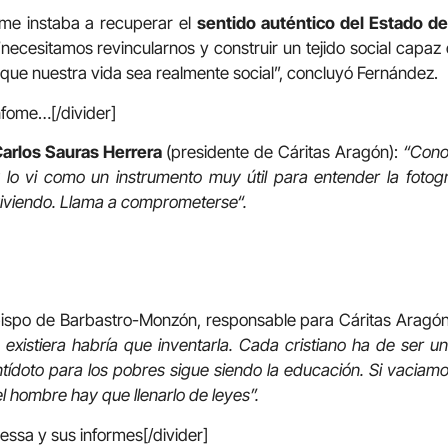
rme instaba a recuperar el
sentido auténtico del Estado de
 “necesitamos revincularnos y construir un tejido social capa
que nuestra vida sea realmente social”, concluyó Fernández.
nfome…[/divider]
arlos Sauras Herrera
(presidente de Cáritas Aragón)
:
“Cono
 lo vi como un instrumento muy útil para entender la fotog
iviendo. Llama a comprometerse“.
ispo de Barbastro-Monzón, responsable para Cáritas Aragó
o existiera habría que inventarla. Cada cristiano ha de ser u
ntídoto para los pobres sigue siendo la educación. Si vaciam
l hombre hay que llenarlo de leyes”.
essa y sus informes[/divider]