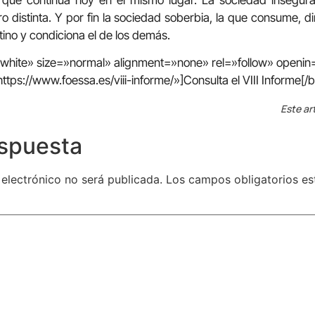
 y que continúa hoy en el mismo lugar. La sociedad insegur
ro distinta. Y por fin la sociedad soberbia, la que consume, d
ino y condiciona el de los demás.
=»white» size=»normal» alignment=»none» rel=»follow» open
https://www.foessa.es/viii-informe/»]Consulta el VIII Informe[/b
Este ar
espuesta
 electrónico no será publicada.
Los campos obligatorios e