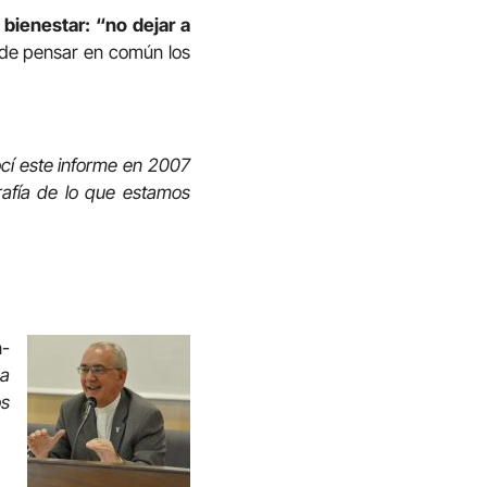
 bienestar: “no dejar a
z de pensar en común los
cí este informe en 2007
rafía de lo que estamos
n-
na
os