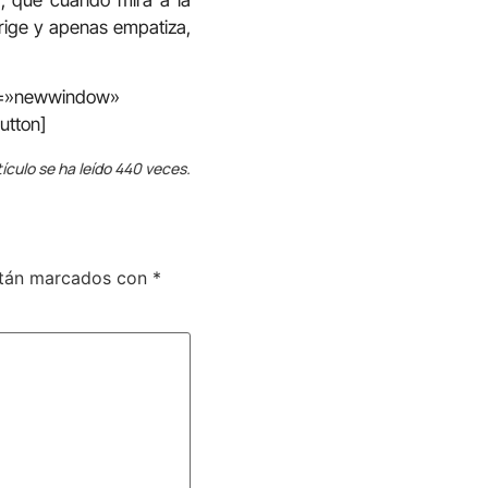
a, que cuando mira a la
irige y apenas empatiza,
in=»newwindow»
utton]
tículo se ha leído 440 veces.
stán marcados con
*