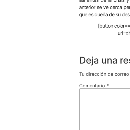
así antes de la crisis
anterior se ve cerca pe
que es dueña de su dest
[button color
url=»
Deja una r
Tu dirección de correo
Comentario
*