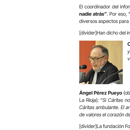
El coordinador del info
nadie atrás”
. Por eso,
diversos aspectos para 
[divider]Han dicho del i
C
y
v
Ángel Pérez Pueyo
(ob
La Rioja)
:
“
Si Cáritas n
Cáritas ambulante. El a
de valores el corazón de
[divider]La fundación Fo