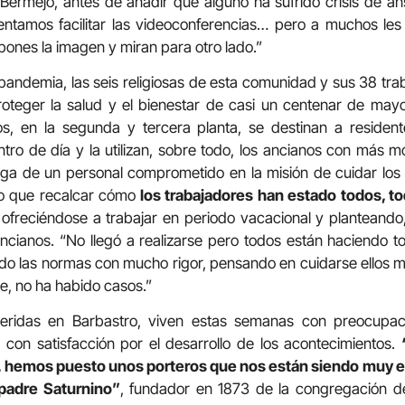
Bermejo, antes de añadir que alguno ha sufrido crisis de ans
tentamos facilitar las videoconferencias… pero a muchos le
pones la imagen y miran para otro lado.”
andemia, las seis religiosas de esta comunidad y sus 38 tr
proteger la salud y el bienestar de casi un centenar de ma
os, en la segunda y tercera planta, se destinan a residente
ro de día y la utilizan, sobre todo, los ancianos con más mo
ega de un personal comprometido en la misión de cuidar los
go que recalcar cómo
los trabajadores han estado todos, to
, ofreciéndose a trabajar en periodo vacacional y planteando, 
ncianos. “No llegó a realizarse pero todos están haciendo 
do las normas con mucho rigor, pensando en cuidarse ellos mi
te, no ha habido casos.”
ueridas en Barbastro, viven estas semanas con preocupac
 con satisfacción por el desarrollo de los acontecimientos.
, hemos puesto unos porteros que nos están siendo muy ef
 padre Saturnino”
, fundador en 1873 de la congregación d