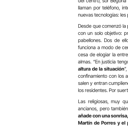
del centro, sor Begoña 
llaman por teléfono, in
nuevas tecnologías: les 
Desde que comenzó la p
con un solo objetivo: 
pabellones. Dos de ell
funciona a modo de cent
cesa de elogiar la entr
almas. “En justicia ten
altura de la situación
”
confinamiento con los a
salen y entran cumplien
los residentes. Por suer
Las religiosas, muy q
ancianos, pero también
añade con una sonrisa
Martín de Porres y el