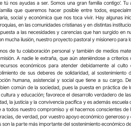
e tú nos ayudas a ser. Somos una gran familia contigo’. T
familia que queremos hacer posible entre todos, especia
taria, social y económica que nos toca vivir. Hay algunas ini
oquias, en las comunidades cristianas y en distintas institucion
puesta a las necesidades y carencias que han surgido en nu
 mucha ilusión, nuestro proyecto pastoral y misionero para l
amos de tu colaboración personal y también de medios mate
 misión. A nadie le extraña, que aún ateniéndose a criterios d
recursos económicos para atender debidamente al culto d
plimiento de sus deberes de solidaridad, al sostenimient
ción humana, asistencial y social que tiene a su cargo. D
el bien común de la sociedad, pues la puesta en práctica de l
 cultura y educación; favorece el desarrollo verdadero de la
idad, la justicia y la convivencia pacífica y es además escuel
e a todos nuestro compromiso y el hacernos conscientes de 
gracias, de verdad, por vuestro apoyo económico generoso y 
s son la parte más importante del sostenimiento económico de l