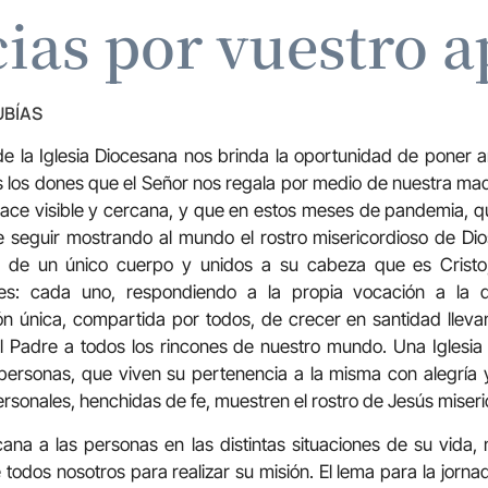
ias por vuestro 
UBÍAS
de la Iglesia Diocesana nos brinda la oportunidad de poner 
s los dones que el Señor nos regala por medio de nuestra madre
 hace visible y cercana, y que en estos meses de pandemia, 
 seguir mostrando al mundo el rostro misericordioso de Dio
 de un único cuerpo y unidos a su cabeza que es Cristo
bles: cada uno, respondiendo a la propia vocación a la
ón única, compartida por todos, de crecer en santidad llevan
l Padre a todos los rincones de nuestro mundo. Una Iglesi
personas, que viven su pertenencia a la misma con alegría
ersonales, henchidas de fe, muestren el rostro de Jesús miser
cana a las personas en las distintas situaciones de su vida, 
todos nosotros para realizar su misión. El lema para la jorna