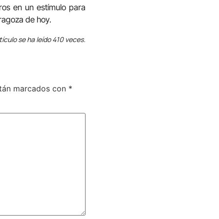
ros en un estímulo para
aragoza de hoy.
tículo se ha leído 410 veces.
stán marcados con
*