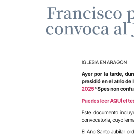
Francisco p
convoca al 
IGLESIA EN ARAGÓN
Ayer por la tarde, du
presidió en el atrio de
2025
“Spes non confun
Puedes leer AQUÍ el te
Este documento incluye
convocatoria, cuyo lem
El Año Santo Jubilar or