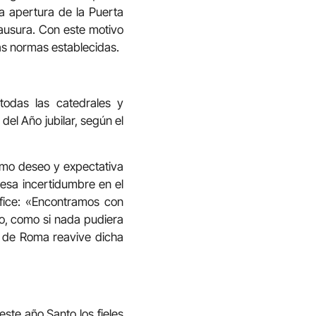
a apertura de la Puerta
lausura. Con este motivo
las normas establecidas.
todas las catedrales y
el Año jubilar, según el
omo deseo y expectativa
esa incertidumbre en el
ífice: «Encontramos con
o, como si nada pudiera
eo de Roma reavive dicha
este año Santo los fieles