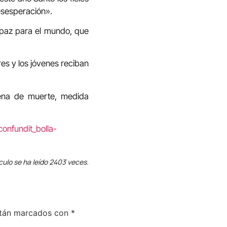
esesperación».
 paz para el mundo, que
res y los jóvenes reciban
pena de muerte, medida
onfundit_bolla-
culo se ha leído 2403 veces.
stán marcados con
*