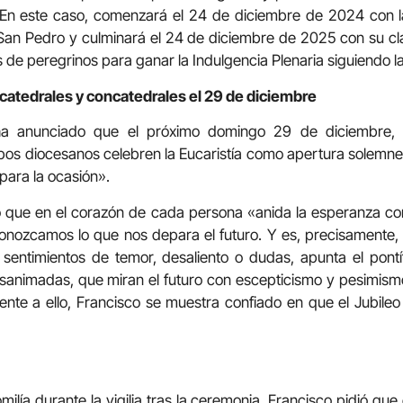
En este caso, comenzará el 24 de diciembre de 2024 con l
 San Pedro y culminará el 24 de diciembre de 2025 con su c
s de peregrinos para ganar la Indulgencia Plenaria siguiendo 
s catedrales y concatedrales el 29 de diciembre
ha anunciado que el próximo domingo 29 de diciembre, 
pos diocesanos celebren la Eucaristía como apertura solemne d
para la ocasión».
 que en el corazón de cada persona «anida la esperanza c
onozcamos lo que nos depara el futuro. Y es, precisamente, 
entimientos de temor, desaliento o dudas, apunta el pont
sanimadas, que miran el futuro con escepticismo y pesimism
Frente a ello, Francisco se muestra confiado en que el Jubil
milía durante la vigilia tras la ceremonia, Francisco pidió que 