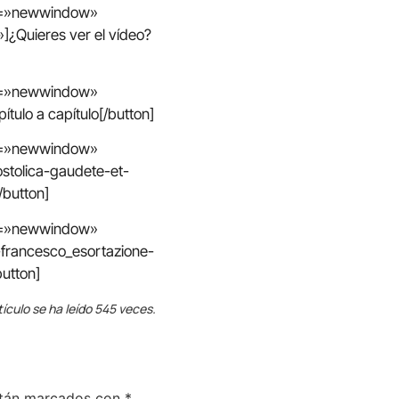
in=»newwindow»
]¿Quieres ver el vídeo?
in=»newwindow»
tulo a capítulo[/button]
in=»newwindow»
stolica-gaudete-et-
/button]
in=»newwindow»
-francesco_esortazione-
utton]
tículo se ha leído 545 veces.
stán marcados con
*