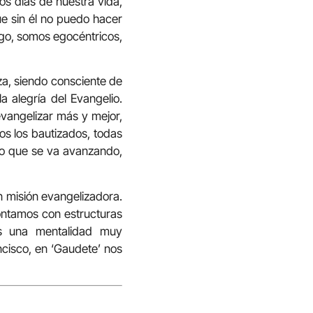
os días de nuestra vida,
e sin él no puedo hacer
go, somos egocéntricos,
a, siendo consciente de
 alegría del Evangelio.
evangelizar más y mejor,
os los bautizados, todas
eo que se va avanzando,
 misión evangelizadora.
contamos con estructuras
os una mentalidad muy
rancisco, en ‘Gaudete’ nos