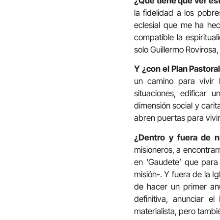
¿Qué tiene que ver est
la fidelidad a los pob
eclesial que me ha hec
compatible la espiritu
solo Guillermo Rovirosa,
Y ¿con el Plan Pastora
un camino para vivir 
situaciones, edificar 
dimensión social y carit
abren puertas para vivir 
¿Dentro y fuera de nu
misioneros, a encontrar
en ‘Gaudete’ que para 
misión-. Y fuera de la Ig
de hacer un primer anu
definitiva, anunciar e
materialista, pero tamb