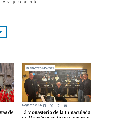
ma vez que comente.
In
BARBASTRO-MONZÓN
5 Agosto 2026
stas de
El Monasterio de la Inmaculada
de Monzón acogió un concierto-