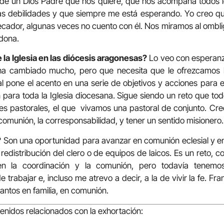
 de un Dios Padre que nos quiere, que nos acompaña todos l
 debilidades y que siempre me está esperando. Yo creo qu
cador, algunas veces no cuento con él. Nos miramos al ombli
dona.
 la Iglesia en las diócesis aragonesas?
Lo veo con esperanz
a cambiado mucho, pero que necesita que le ofrezcamos la
l pone el acento en una serie de objetivos y acciones para 
para toda la Iglesia diocesana. Sigue siendo un reto que tod
des pastorales, el que vivamos una pastoral de conjunto. Cr
 comunión, la corresponsabilidad, y tener un sentido misionero.
?
Son una oportunidad para avanzar en comunión eclesial y en
 redistribución del clero o de equipos de laicos. Es un reto, 
en la coordinación y la comunión, pero todavía tenem
de trabajar e, incluso me atrevo a decir, a la de vivir la fe. F
r santos en familia, en comunión.
tenidos relacionados con la exhortación: