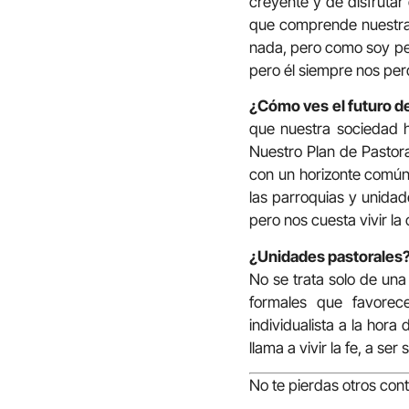
creyente y de disfrutar
que comprende nuestras
nada, pero como soy pe
pero él siempre nos per
¿Cómo ves el futuro de
que nuestra sociedad h
Nuestro Plan de Pastora
con un horizonte común 
las parroquias y unida
pero nos cuesta vivir la
¿Unidades pastorales
No se trata solo de una
formales que favorec
individualista a la hora 
llama a vivir la fe, a se
No te pierdas otros con