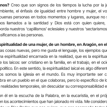
gnos?
Creo que son signos de los tiempos la lucha por la ju
biente, el énfasis de igualdad entre hombre y mujer, el vol
uenas personas en todos momentos y lugares, aunque no s
mos llamados a la santidad y Dios está con quien quiere,
rda nuestros ‘capillismos’ eclesiales y nuestros ‘sectarismos
asificamos a las personas.
piritualidad de una mujer, de un hombre, en Aragón, en e
s cosas nuevas, pero me gusta el lenguaje, los ejemplos que
una espiritualidad encarnada en la realidad, que es la espiritua
e los laicos: ser cristiano en la familia, en el trabajo, en el oc
olítico. En este sentido, la espiritualidad laical es algo diferent
icos somos la iglesia en el mundo. Es muy importante ser ca
abra en un pueblo en el que colaboras, pero lo específico de l
 realidades temporales, sin descuidar su corresponsabilidad ec
 él en la escucha de la Palabra, en la eucaristía, en el próji
r, en los acontecimientos que han jalonado mi vida. Me conside