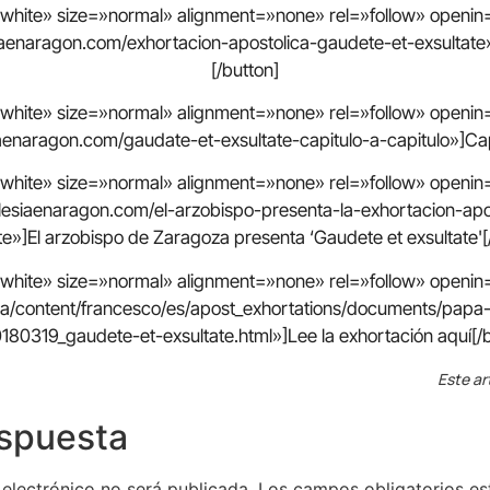
=»white» size=»normal» alignment=»none» rel=»follow» open
iaenaragon.com/exhortacion-apostolica-gaudete-et-exsultate»
[/button]
=»white» size=»normal» alignment=»none» rel=»follow» open
aenaragon.com/gaudate-et-exsultate-capitulo-a-capitulo»]Capí
=»white» size=»normal» alignment=»none» rel=»follow» open
glesiaenaragon.com/el-arzobispo-presenta-la-exhortacion-apo
te»]El arzobispo de Zaragoza presenta ‘Gaudete et exsultate'[
=»white» size=»normal» alignment=»none» rel=»follow» open
.va/content/francesco/es/apost_exhortations/documents/papa
180319_gaudete-et-exsultate.html»]Lee la exhortación aquí[/b
Este ar
espuesta
 electrónico no será publicada.
Los campos obligatorios e