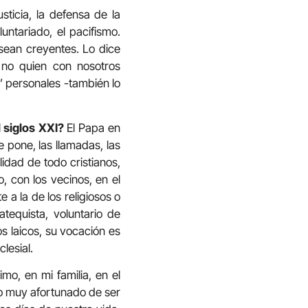
sticia, la defensa de la
untariado, el pacifismo.
ean creyentes. Lo dice
 no quien con nosotros
’ personales -también lo
l siglos XXI?
El Papa en
 pone, las llamadas, las
lidad de todo cristianos,
io, con los vecinos, en el
e a la de los religiosos o
tequista, voluntario de
os laicos, su vocación es
lesial.
mo, en mi familia, en el
ro muy afortunado de ser