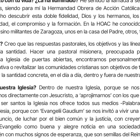
o con tu vida? ¿La ha iluminado?
He sentido la llamada a se
res, siendo para mí la Hermandad Obrera de Acción Católi
ho descubrir esta doble fidelidad, Dios y los hermanos, los
alidad, el compromiso y la formación. En la HOAC he conocid
 sino militantes de Zaragoza, unos en la casa del Padre, otros
l?
Creo que las respuestas pastorales, los objetivos y las lín
la santidad. Hacer una pastoral misionera, preocupada 
una Iglesia de puertas abiertas, encontrarnos personalment
ativa o revitalizar las comunidades cristianas son objetivos de 
la santidad concreta, en el día a día, dentro y fuera de nuestra
estra Iglesia?
Dentro de nuestra Iglesia, porque se nos 
nos directamente con Jesucristo, a ‘aprojimarnos’ con los que 
ser santos la Iglesia nos ofrece todos sus medios -Palabra
lesia, porque con ‘Evangelii Gaudium’ se nos invitó a vivir una 
ncio, de luchar por el bien común y la justicia, con creye
l Evangelio como buena y alegre noticia en una sociedad 
ién con muchos signos de esperanza, que son semillas del Rei