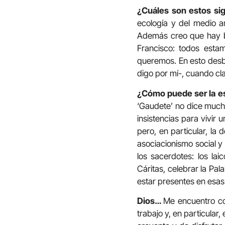
¿Cuáles son estos si
ecología y del medio am
Además creo que hay b
Francisco: todos esta
queremos. En esto desbo
digo por mí-, cuando cl
¿Cómo puede ser la es
‘Gaudete’ no dice mucha
insistencias para vivir 
pero, en particular, la d
asociacionismo social y p
los sacerdotes: los la
Cáritas, celebrar la Pal
estar presentes en esas
Dios…
Me encuentro con
trabajo y, en particula