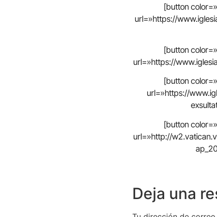
[button color
url=»https://www.igles
[button color
url=»https://www.iglesi
[button color
url=»https://www.i
exsulta
[button color
url=»http://w2.vatican
ap_20
Deja una r
Tu dirección de correo