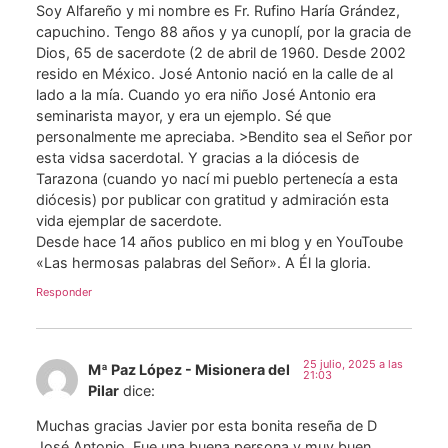
Soy Alfareño y mi nombre es Fr. Rufino Haría Grández,
capuchino. Tengo 88 años y ya cunoplí, por la gracia de
Dios, 65 de sacerdote (2 de abril de 1960. Desde 2002
resido en México. José Antonio nació en la calle de al
lado a la mía. Cuando yo era niño José Antonio era
seminarista mayor, y era un ejemplo. Sé que
personalmente me apreciaba. >Bendito sea el Señor por
esta vidsa sacerdotal. Y gracias a la diócesis de
Tarazona (cuando yo nací mi pueblo pertenecía a esta
diócesis) por publicar con gratitud y admiración esta
vida ejemplar de sacerdote.
Desde hace 14 años publico en mi blog y en YouToube
«Las hermosas palabras del Señor». A Él la gloria.
Responder
25 julio, 2025 a las
Mª Paz López - Misionera del
21:03
Pilar
dice:
Muchas gracias Javier por esta bonita reseña de D
José Antonio. Fue una buena persona y muy buen