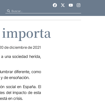
l importa
20 de diciembre de 2021
a a una sociedad herida,
slumbrar diferente, como
r y de ensoñación.
ón social en España. El
ntes del impacto de esta
stá en crisis.