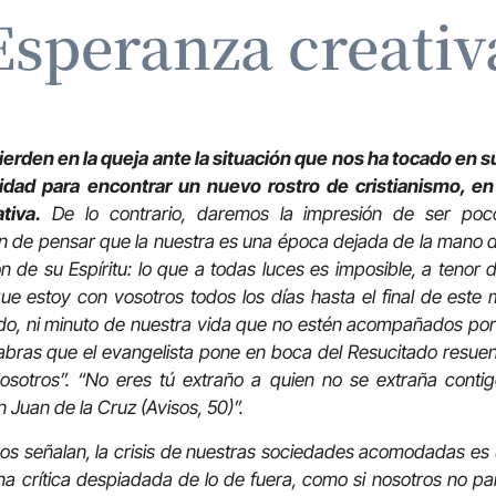
Esperanza creativ
erden en la queja ante la situación que nos ha tocado en su
vidad para encontrar un nuevo rostro de cristianismo, en
tiva.
De lo contrario, daremos la impresión de ser poc
n de pensar que la nuestra es una época dejada de la mano de
ón de su Espíritu: lo que a todas luces es imposible, a tenor d
e estoy con vosotros todos los días hasta el final de este
odo, ni minuto de nuestra vida que no estén acompañados por
abras que el evangelista pone en boca del Resucitado resue
vosotros”. “No eres tú extraño a quien no se extraña cont
n Juan de la Cruz (Avisos, 50)”.
s señalan, la crisis de nuestras sociedades acomodadas es u
crítica despiadada de lo de fuera, como si nosotros no par