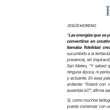
JESÚS MORENO
“
Las energías que se pi
convertirse en creati
llamaba fidelidad crea
sucumbido a la tentació
presencia, sin inspiraci
San Mateo, “Y sabed qu
ninguna época, ni perí
y actuante. En esas pal
ardiente: “Estaré con 
ausentas tú?”, afirma sa
Si, como muchos teólogo
puede comenzar con una 