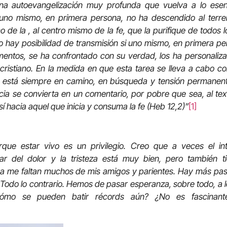
na autoevangelización muy profunda que vuelva a lo esenc
i uno mismo, en primera persona, no ha descendido al terr
o de la , al centro mismo de la fe, que la purifique de todos l
o hay posibilidad de transmisión si uno mismo, en primera 
mentos, se ha confrontado con su verdad, los ha personaliza
, cristiano. En la medida en que esta tarea se lleva a cabo c
 está siempre en camino, en búsqueda y tensión permanente
cia se convierta en un comentario, por pobre que sea, al te
í hacia aquel que inicia y consuma la fe (Heb 12,2)”
[1]
rque estar vivo es un privilegio. Creo que a veces el int
lar del dolor y la tristeza está muy bien, pero también t
a me faltan muchos de mis amigos y parientes. Hay más pas
 Todo lo contrario. Hemos de pasar esperanza, sobre todo, a l
Cómo se pueden batir récords aún? ¿No es fascinan