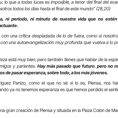
tu: lo que a todas luces es imposible, a tenor del final del e
otros todos los días hasta el final de este mundo” (28,20)
a, ni período, ni minuto de nuestra vida que no esté
actuante.
on una crítica despiadada de lo de fuera, como si nosotro
no con una autoevangelización muy profunda que vuelva a lo po
isteza está muy bien, pero también tienes que hablar de la esp
migos y parientes.
Hay más pasado que futuro. pero no m
os de pasar esperanza, sobre todo, a los más jóvenes.
ríguez Panizo, como el que no sé si lo es, Plensa, nos h
uando ya no tenemos esperanza es que hemos perdido el sentid
una gran creación de Plensa y situada en la Plaza Colón de Madr