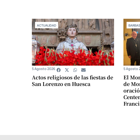
ACTUALIDAD
BARBA
5 Agosto 2026
5 Agosto 
Actos religiosos de las fiestas de
El Mon
San Lorenzo en Huesca
de Mon
oració
Centen
Franci