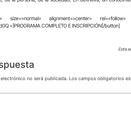
te» size=»normal» alignment=»center» rel=»follow»
DmZd0Q «]PROGRAMA COMPLETO E INSCRIPCIÓN[/button]
Este ar
espuesta
 electrónico no será publicada.
Los campos obligatorios e