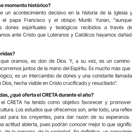
se momento histórico?
 un acontecimiento decisivo en la historia de la Iglesia
d el papa Francisco y el obispo Munib Yunan, “aunque
s dones espirituales y teológicos recibidos a través d
os ante Cristo que Luteranos y Católicos hayamos dañado 
eridas?
 que oramos, es don de Dios. Y, a su vez, es un camino
ecorremos juntos de la mano del Espíritu. Es mucho más que
ógico, es un intercambio de dones y una constante llamada 
 Dios, hecha visible en Cristo crucificado y resucitado”.
adas, ¿qué oferta el CRETA durante el año?
el CRETA ha tenido como objetivo favorecer y promover la 
-cultura. Los estudios que ofrecemos son, ante todo, una reflexi
idad para los creyentes, para dar razón de su esperanza.
a actitud abierta, pues podrán conocer mejor lo que significa 
 de la persona, de la sociedad. En definitiva, un conocimie