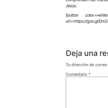
Jesús.
[button color=»whi
url=»https://goo.gl/
Deja una r
Tu dirección de correo
Comentario
*