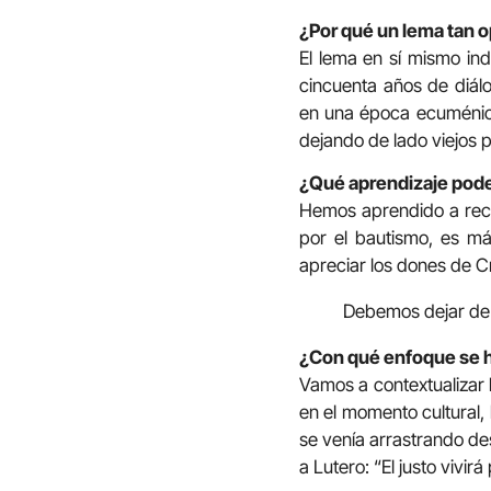
¿Por qué un lema tan o
El lema en sí mismo ind
cincuenta años de diál
en una época ecuménica
dejando de lado viejos p
¿Qué aprendizaje pode
Hemos aprendido a reco
por el bautismo, es m
apreciar los dones de Cri
Debemos dejar de l
¿Con qué enfoque se h
Vamos a contextualizar h
en el momento cultural, 
se venía arrastrando d
a Lutero: “El justo vivirá 