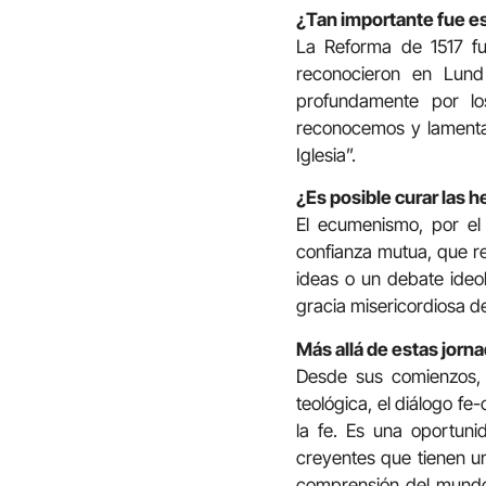
¿Tan importante fue e
La Reforma de 1517 fue
reconocieron en Lun
profundamente por lo
reconocemos y lamentam
Iglesia”.
¿Es posible curar las h
El ecumenismo, por el
confianza mutua, que r
ideas o un debate ideol
gracia misericordiosa de
Más allá de estas jorn
Desde sus comienzos, 
teológica, el diálogo fe
la fe. Es una oportun
creyentes que tienen un
comprensión del mundo,