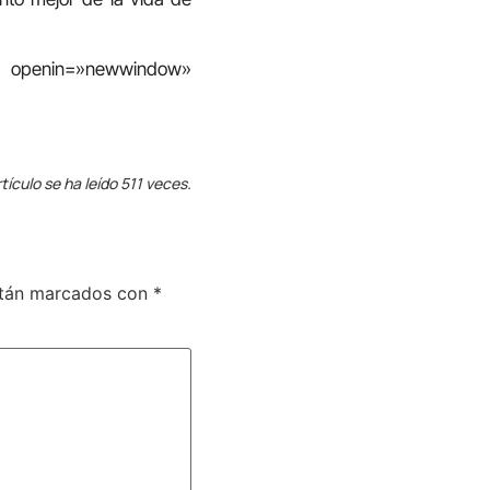
 openin=»newwindow»
tículo se ha leído 511 veces.
stán marcados con
*