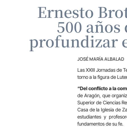
Ernesto Brot
500 años 
profundizar e
JOSÉ MARÍA ALBALAD
Las XXIII Jornadas de T
torno a la figura de Lut
“Del conflicto a la c
de Aragón, que organiza
Superior de Ciencias Rel
Casa de la Iglesia de Z
estudiantes y profeso
fundamentos de su fe.