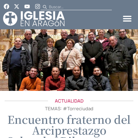
ACTUALIDAD
TEMAS: #
Torreciudad
Encuentro fraterno del
Arciprestazgo