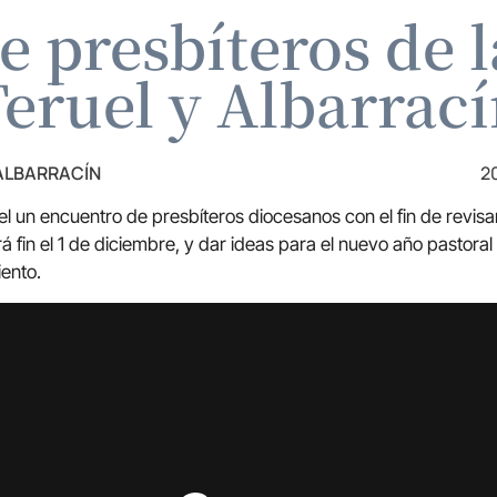
 presbíteros de l
eruel y Albarrac
 ALBARRACÍN
2
el un encuentro de presbíteros diocesanos con el fin de revis
 fin el 1 de diciembre, y dar ideas para el nuevo año pastora
ento.