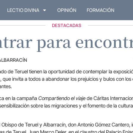
LECTIO DIVINA
OPINIÓN
FORMACIÓN
DESTACADAS
trar para encont
 ALBARRACÍN
pado de Teruel tienen la oportunidad de contemplar la exposic
, que invita a todos a abandonar los prejuicios y bulos con lo
antes.
rca en la campaña
Compartiendo el viaje
de Cáritas Internacion
ensibilización sobre las migraciones y el fomento de la cultura
el Obispo de Teruel y Albarracín, don Antonio Gómez Cantero, 
tas de Teruel, Juan Marco Deler, en el claustro del Palacio Epis