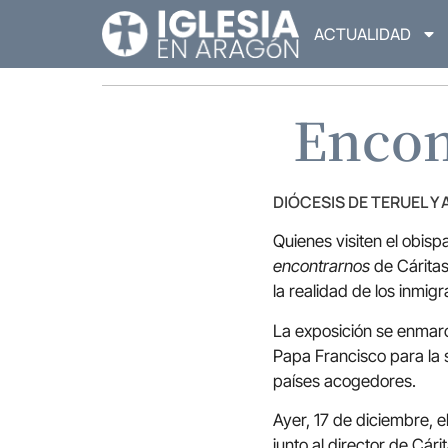
ACTUALIDAD
Encon
DIÓCESIS DE TERUEL Y
Quienes visiten el obis
encontrarnos
de Cáritas
la realidad de los inmigr
La exposición se enma
Papa Francisco para la s
países acogedores.
Ayer, 17 de diciembre, 
junto al director de Cári