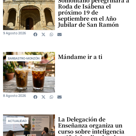
Somontano peregrinará a
Roda de Isábena el
próximo 19 de
septiembre en el Año
Jubilar de San Ramón
9 Agosto 2026
Mándame ir a ti
BARBASTRO-MONZÓN
8 Agosto 2026
La Delegación de
ACTUALIDAD
Enseñanza organiza un
curso sobre inteligencia