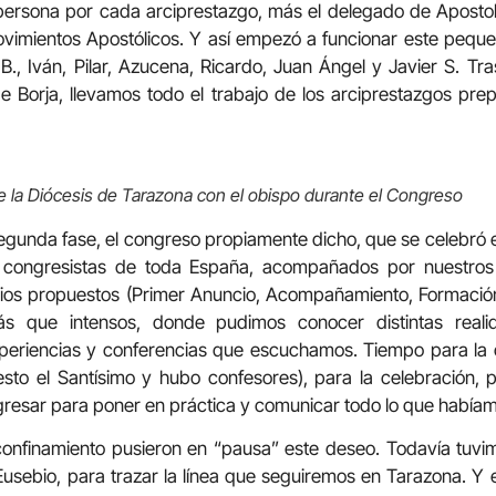
ersona por cada arciprestazgo, más el delegado de Apostola
vimientos Apostólicos. Y así empezó a funcionar este pequ
 B., Iván, Pilar, Azucena, Ricardo, Juan Ángel y Javier S. Tra
 Borja, llevamos todo el trabajo de los arciprestazgos prep
e la Diócesis de Tarazona con el obispo durante el Congreso
segunda fase, el congreso propiamente dicho, que se celebró e
congresistas de toda España, acompañados por nuestros 
arios propuestos (Primer Anuncio, Acompañamiento, Formació
ás que intensos, donde pudimos conocer distintas real
eriencias y conferencias que escuchamos. Tiempo para la o
o el Santísimo y hubo confesores), para la celebración, pa
resar para poner en práctica y comunicar todo lo que habíam
confinamiento pusieron en “pausa” este deseo. Todavía tuvi
Eusebio, para trazar la línea que seguiremos en Tarazona. Y e