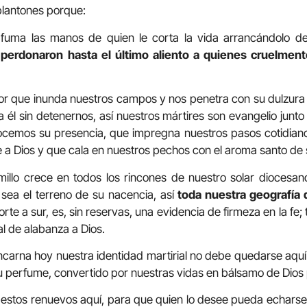
plantones porque:
rfuma las manos de quien le corta la vida arrancándolo de 
 perdonaron hasta el último aliento a quienes cruelmen
olor que inunda nuestros campos y nos penetra con su dulzur
él sin detenernos, así nuestros mártires son evangelio junt
cemos su presencia, que impregna nuestros pasos cotidian
e a Dios y que cala en nuestros pechos con el aroma santo de
illo crece en todos los rincones de nuestro solar diocesan
sea el terreno de su nacencia, así
toda nuestra geografía 
norte a sur, es, sin reservas, una evidencia de firmeza en la fe; 
al de alabanza a Dios.
ncarna hoy nuestra identidad martirial no debe quedarse aquí. S
su perfume, convertido por nuestras vidas en bálsamo de Dios
estos renuevos aquí, para que quien lo desee pueda echarse 