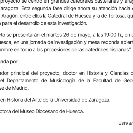
 proyecto se centró en grandes catedrales castellanas y ar
aragoza. Esta segunda fase dirige ahora su atención hacia
Aragón, entre ellos la Catedral de Huesca y la de Tortosa, q
para el desarrollo de esta investigación.
o se presentarán el martes 26 de mayo, a las 19:00 h., en 
ca, en una jornada de investigación y mesa redonda abierta a
umbre en torno a las procesiones de las catedrales hispanas”.
nada por:
ador principal del proyecto, doctor en Historia y Ciencias 
el Departamento de Musicología de la Facultad de Geog
se de Madrid.
n Historia del Arte de la Universidad de Zaragoza.
ectora del Museo Diocesano de Huesca.
Este ar