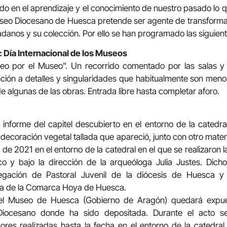
ado en el aprendizaje y el conocimiento de nuestro pasado lo q
Museo Diocesano de Huesca pretende ser agente de transforma
adanos y su colección. Por ello se han programado las siguient
 Día Internacional de los Museos
seo por el Museo”. Un recorrido comentado por las salas y
ción a detalles y singularidades que habitualmente son men
e algunas de las obras. Entrada libre hasta completar aforo.
 informe del capitel descubierto en el entorno de la catedral
decoración vegetal tallada que apareció, junto con otro mater
io de 2021 en el entorno de la catedral en el que se realizar
co y bajo la dirección de la arqueóloga Julia Justes. Dic
egación de Pastoral Juvenil de la diócesis de Huesca 
a de la Comarca Hoya de Huesca.
el Museo de Huesca (Gobierno de Aragón) quedará expues
iocesano donde ha sido depositada. Durante el acto se 
ores realizadas hasta la fecha en el entorno de la catedral