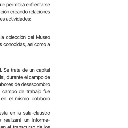
ue permitirá enfrentarse
ción creando relaciones
es actividades:
 la colección del Museo
os conocidas, así como a
. Se trata de un capitel
ial, durante el campo de
on labores de desescombro
ho campo de trabajo fue
y en el mismo colaboró
ta en la sala-claustro
realizará un informe-
 en el transcurso de los