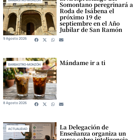
BARBASTRO-MONZÓN
Somontano peregrinará a
Roda de Isábena el
próximo 19 de
septiembre en el Año
Jubilar de San Ramón
9 Agosto 2026
Mándame ir a ti
BARBASTRO-MONZÓN
8 Agosto 2026
La Delegación de
ACTUALIDAD
Enseñanza organiza un
curso sobre inteligencia