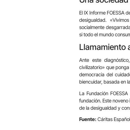
El IX Informe FOESSA de
desigualdad. «Vivimo
socialmente desgarrada»,
si todo el mundo consum
Llamamiento a
Ante este diagnóstic
civilizatorio» que pong
democracia del cuidado
biencuidar, basada en la
La Fundación FOESSA 
fundación. Este noveno 
de la desigualdad y cons
Fuente:
Cáritas Españo