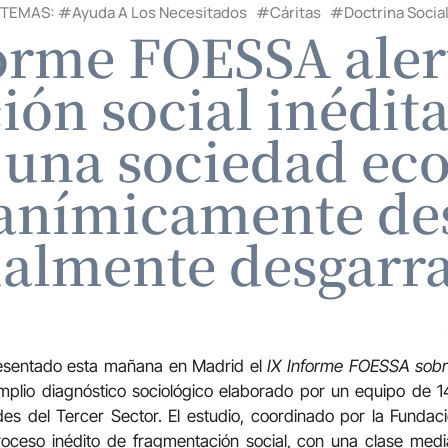
TEMAS: #
Ayuda A Los Necesitados
#
Cáritas
#
Doctrina Socia
forme FOESSA aler
ón social inédit
 una sociedad ec
 anímicamente de
ialmente desgarr
resentado esta mañana en Madrid el
IX Informe FOESSA sobre
mplio diagnóstico sociológico elaborado por un equipo de 1
des del Tercer Sector. El estudio, coordinado por la Funda
oceso inédito de fragmentación social, con una clase med