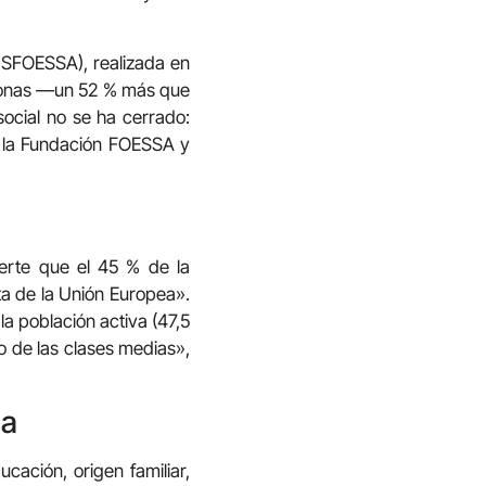
NSFOESSA), realizada en
rsonas —un 52 % más que
ocial no se ha cerrado:
de la Fundación FOESSA y
ierte que el 45 % de la
lta de la Unión Europea».
a población activa (47,5
io de las clases medias»,
ha
ucación, origen familiar,