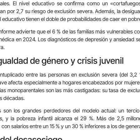
iales. El nivel educativo se confirma como un «cortafuego
can por 2,7 su riesgo de exclusión severa. Además, la desigual
l educativo tienen el doble de probabilidades de caer en pobr
l informe advierte que el 6 % de las familias más vulnerables
médica en 2024. Los diagnósticos de depresión y ansiedad s
ra.
ualdad de género y crisis juvenil
intuplicado entre las personas en exclusión severa (del 3,
rave afecta especialmente a hogares encabezados por mujere
ilias monoparentales son las más castigadas: su tasa de excl
s décadas.
s son los grandes perdedores del modelo actual: un tercio
 y la pobreza infantil alcanza el 29 %. Más de 2,5 millo
 con salarios entre un 15 % y un 30 % inferiores a los de gener
del desasosiego