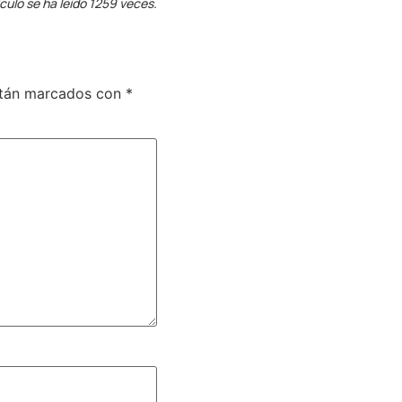
ículo se ha leído 1259 veces.
stán marcados con
*