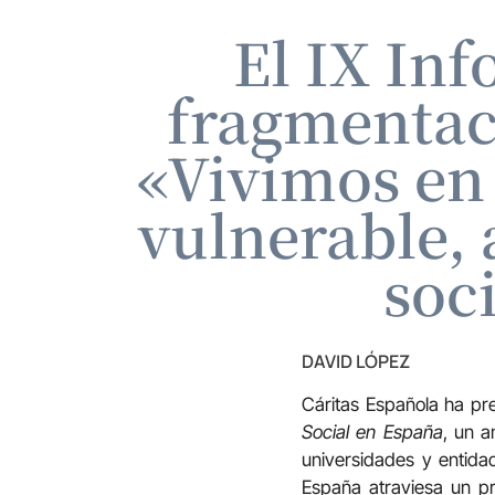
El IX In
fragmentaci
«Vivimos en
vulnerable,
soc
DAVID LÓPEZ
Cáritas Española ha p
Social en España
, un a
universidades y entida
España atraviesa un pr