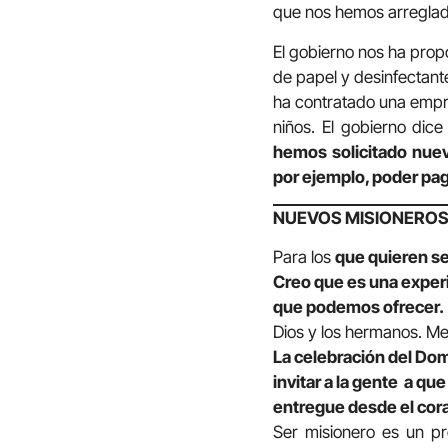
que nos hemos arreglad
El gobierno nos ha propo
de papel y desinfectant
ha contratado una empre
niños. El gobierno di
hemos solicitado nue
por ejemplo, poder pag
NUEVOS MISIONERO
Para los
que quieren se
Creo que es una experi
que podemos ofrecer.
Dios y los hermanos. M
La celebración del Do
invitar a la gente a qu
entregue desde el cor
Ser misionero es un p