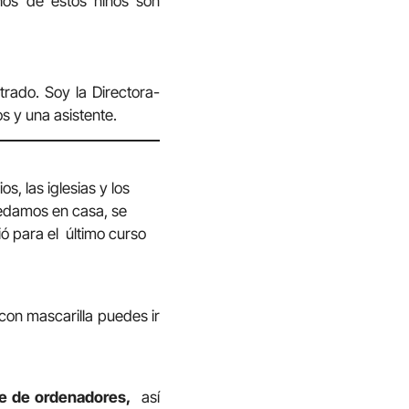
os de estos niños son
rado. Soy la Directora-
s y una asistente.
, las iglesias y los
uedamos en casa, se
ió para el último curso
con mascarilla puedes ir
ne de ordenadores,
así