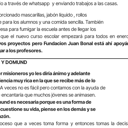
o a través de whatsapp y enviando trabajos a las casas.
rcionado mascarillas, jabón líquido , rollos
e para los alumnos y una comida sencilla. También
sa para fumigar la escuela antes de llegar los
ce que el nuevo curso escolar empezará para todos en ener
vos proyectos pero Fundacion Juan Bonal está ahí apoy
ar a los profesores.
S Y DOMUND
r misioneros yo les diría ánimo y adelante
encia muy rica en la que se recibe más de lo
A veces no es fácil pero contamos con la ayuda de
e encantaría que muchos jóvenes se animasen.
mund es necesaria porque es una forma de
e cuestione su vida, piense en los demás y se
azón.
roceso que a veces toma forma y entonces tomas la decisi