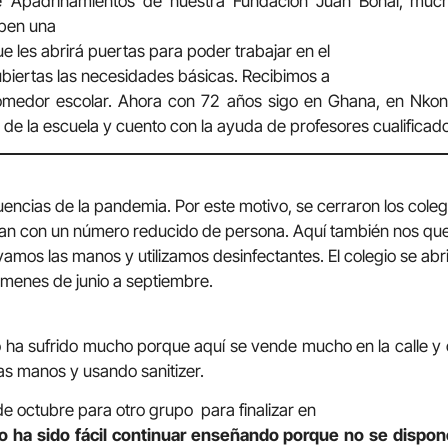
e Apadrinamientos de nuestra Fundación Juan Bonal,
much
iben una
e les abrirá puertas para poder trabajar en el
cubiertas las necesidades básicas. Recibimos a
medor escolar. Ahora con 72 años sigo en Ghana, en Nkont
de la escuela y cuento con la ayuda de profesores cualificado
ncias de la pandemia. Por este motivo, se cerraron los colegios
bran con un número reducido de persona. Aquí también nos q
vamos las manos y utilizamos desinfectantes. El colegio se abr
menes de junio a septiembre.
ha sufrido mucho porque aquí se vende mucho en la calle y 
s manos y usando sanitizer.
5 de octubre para otro grupo para finalizar en
 ha sido fácil continuar enseñando porque no se dispo