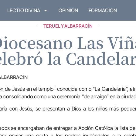
LECTIO DIVINA
OPINIÓN
FORMACIÓN
TERUEL Y ALBARRACÍN
Diocesano Las Viñ
elebró la Candelar
 ALBARRACÍN
ión de Jesús en el templo” conocida como “La Candelaria”, atr
a consolidando como una ceremonia “de arraigo” en la ciudad
aría con Jesús, se presentan a Dios a los niños más peque
gados se encargaban de entregar a Acción Católica la lista de 
ra enviar una carta a los padres invitándoles a la celeb