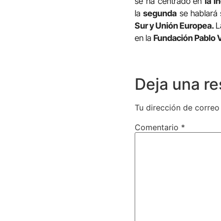
se ha centrado en
la i
la
segunda
se hablará
Sur y Unión Europea.
en la
Fundación Pablo V
Deja una r
Tu dirección de correo
Comentario
*