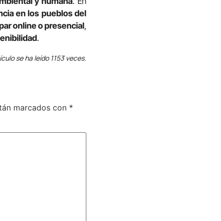
 ambiental y humana
. En
encia en los pueblos del
par online o presencial
,
enibilidad
.
ículo se ha leído 1153 veces.
stán marcados con
*