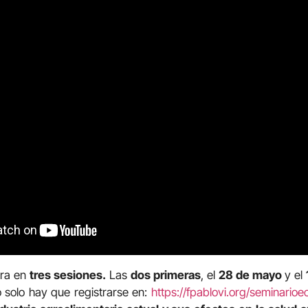
bra en
tres sesiones.
Las
dos primeras
, el
28 de mayo
y el
o solo hay que registrarse en:
https://fpablovi.org/seminario