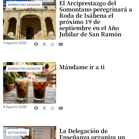
El Arciprestazgo del
BARBASTRO-MONZÓN
Somontano peregrinará a
Roda de Isábena el
próximo 19 de
septiembre en el Año
Jubilar de San Ramón
9 Agosto 2026
Mándame ir a ti
BARBASTRO-MONZÓN
8 Agosto 2026
La Delegación de
ACTUALIDAD
Enseñanza organiza un