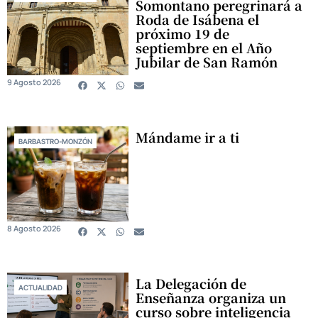
Somontano peregrinará a
Roda de Isábena el
próximo 19 de
septiembre en el Año
Jubilar de San Ramón
9 Agosto 2026
Mándame ir a ti
BARBASTRO-MONZÓN
8 Agosto 2026
La Delegación de
ACTUALIDAD
Enseñanza organiza un
curso sobre inteligencia