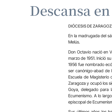
Descansa en 
DIÓCESIS DE ZARAGO
En la madrugada del sá
Melús.
Don Octavio nació en V
marzo de 1951.
Inició s
1956 fue nombrado ecón
ser canónigo-abad de l
Escuela de Magisterio 
Zaragoza y ocupó los sig
Goya, delegado para la
Ecumenismo. A lo larg
episcopal de Ecumenis
Sus últimos años los h