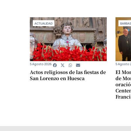
ACTUALIDAD
BARBA
5 Agosto 2026
5 Agosto 
Actos religiosos de las fiestas de
El Mon
San Lorenzo en Huesca
de Mon
oració
Centen
Franci