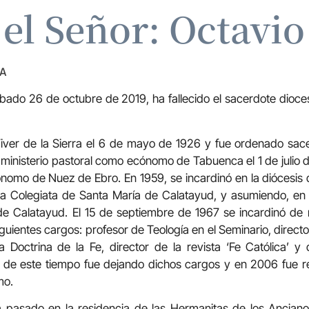
el Señor: Octavi
ZA
bado 26 de octubre de 2019, ha fallecido el sacerdote dioc
iver de la Sierra el 6 de mayo de 1926 y fue ordenado sac
u ministerio pastoral como ecónomo de Tabuenca el 1 de julio d
omo de Nuez de Ebro. En 1959, se incardinó en la diócesis
a Colegiata de Santa María de Calatayud, y asumiendo, en 1
de Calatayud. El 15 de septiembre de 1967 se incardinó de 
uientes cargos: profesor de Teología en el Seminario, director e
 Doctrina de la Fe, director de la revista ‘Fe Católica’ 
o de este tiempo fue dejando dichos cargos y en 2006 fue 
mo.
a pasado en la residencia de las Hermanitas de los Ancia