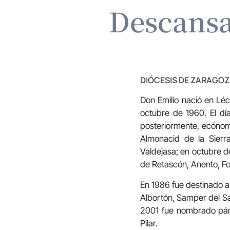
Descansa
DIÓCESIS DE ZARAGO
Don Emilio nació en Lé
octubre de 1960. El d
posteriormente, ecóno
Almonacid de la Sier
Valdejasa; en octubre d
de Retascón, Anento, F
En 1986 fue destinado a
Albortón, Samper del S
2001 fue nombrado párr
Pilar.