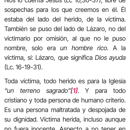
Nos lo cuenta Jesús (Lc 10,30-37), libre de
sospechas para los que creemos en él. Él
estaba del lado del herido, de la víctima.
También se puso del lado de Lázaro, no del
victimario por omisión, al que no le puso
nombre, solo era
un hombre rico
. A la
víctima, sí: Lázaro, que significa
Dios ayuda
(Lc. 16-19-31).
Toda víctima, todo herido es para la Iglesia
“un terreno sagrado”
[1]
. Y para todo
cristiano y toda persona de humano criterio.
Es una persona maltratada y despojada de
su dignidad. Víctima herida, incluso aunque
no fuera inocente. Aspecto a no tener en