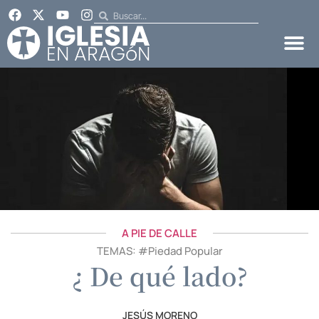
A PIE DE CALLE
TEMAS: #
Piedad Popular
¿ De qué lado?
JESÚS MORENO