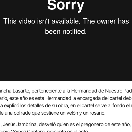
Arancha Lasarte, perteneciente a la Hermandad de Nuestro Pa
ario, este año es esta Hermandad la encargada del cartel debi
 explicó los detalles de su obra, en el cartel se ve al fondo el
de una cofrade que sostiene un velón y un rosario.
ta, Jesús Jambrina, desveló quien es el pregonero de este año
onio Gómez Cantero, presente en el acto.