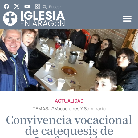
ACTUALIDAD
TEMAS: #
Vocaciones Y Seminario
Convivencia vocacional
de catequesis de