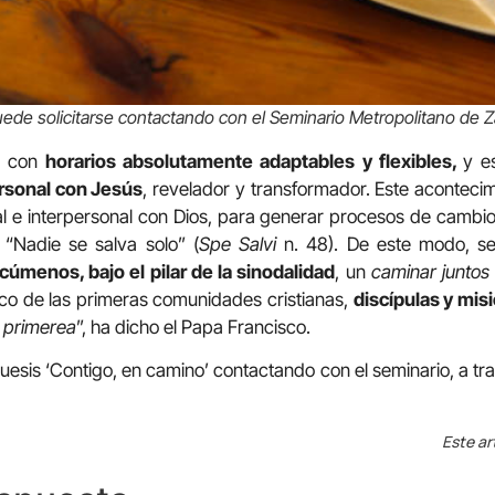
uede solicitarse contactando con el Seminario Metropolitano de 
a con
horarios absolutamente adaptables y flexibles,
y e
rsonal con Jesús
, revelador y transformador. Este acontecimie
l e interpersonal con Dios, para generar procesos de cambio 
“Nadie se salva solo” (
Spe Salvi
n. 48). De este modo, s
cúmenos, bajo el pilar de la sinodalidad
, un
caminar juntos
ico de las primeras comunidades cristianas,
discípulas y misi
s
primerea
”, ha dicho el Papa Francisco.
uesis ‘Contigo, en camino’ contactando con el seminario, a tr
Este ar