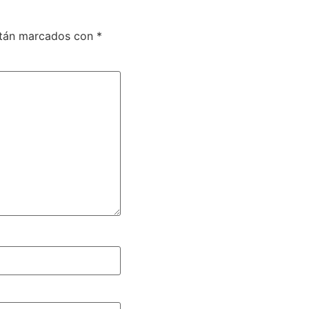
stán marcados con
*