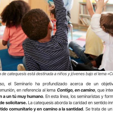
 de catequesis está destinada a niños y jóvenes bajo el lema «
o, el Seminario ha profundizado acerca de un objetiv
omunión, en referencia al lema
Contigo, en camino
, que int
én a un tú muy humano
. En esta línea, los seminaristas y f
e solicitarse.
La catequesis aborda la caridad en sentido i
tido comunitario y en camino a la santidad
. Se trata de u