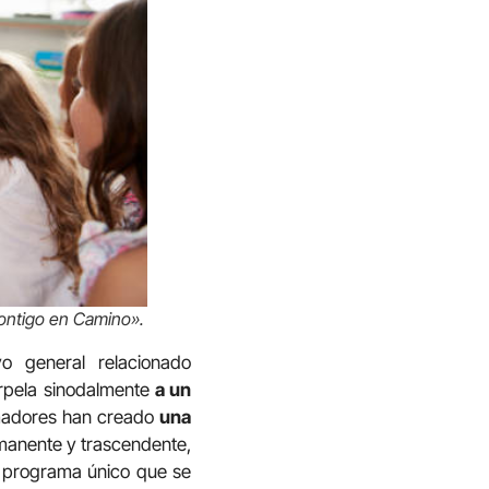
Contigo en Camino».
o general relacionado
erpela sinodalmente
a un
ormadores han creado
una
nmanente y trascendente,
n programa único que se