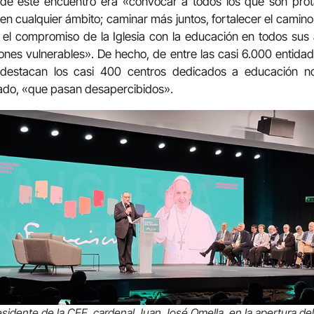
o de este encuentro era «convocar a todos los que son pro
 en cualquier ámbito; caminar más juntos, fortalecer el camin
 el compromiso de la Iglesia con la educación en todos sus
iones vulnerables». De hecho, de entre las casi 6.000 entid
, destacan los casi 400 centros dedicados a educación no 
iado, «que pasan desapercibidos».
esidente de la CEE, cardenal Juan José Omella, en la apertura de