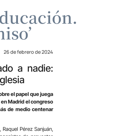
Educación.
iso’
26 de febrero de 2024
do a nadie:
glesia
obre el papel que juega
o en Madrid el congreso
 más de medio centenar
a, Raquel Pérez Sanjuán,