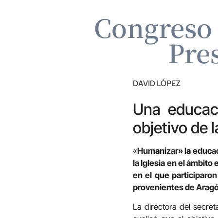
Congreso 
Pre
DAVID LÓPEZ
Una educac
objetivo de 
«
Humanizar» la educaci
la Iglesia en el ámbit
en el que participaro
provenientes de Arag
La directora del secret