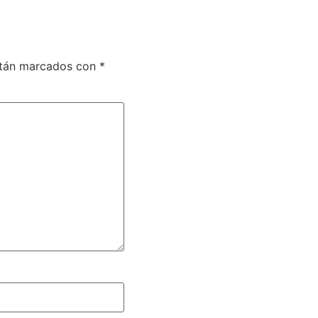
stán marcados con
*