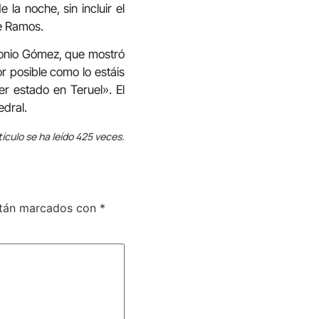
 la noche, sin incluir el
de Ramos.
ntonio Gómez, que mostró
r posible como lo estáis
r estado en Teruel». El
edral.
tículo se ha leído 425 veces.
stán marcados con
*