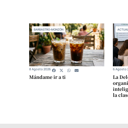
BARBASTRO-MONZÓN
ACTUAL
8 Agosto 2026
6 Agosto 
Mándame ir a ti
La Del
organi
intelig
la cla