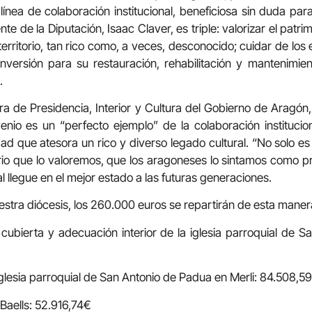
ínea de colaboración institucional, beneficiosa sin duda para el
te de la Diputación, Isaac Claver, es triple: valorizar el patrim
erritorio, tan rico como, a veces, desconocido; cuidar de los ed
nversión para su restauración, rehabilitación y mantenimien
.
era de Presidencia, Interior y Cultura del Gobierno de Arag
nio es un “perfecto ejemplo” de la colaboración instituci
 que atesora un rico y diverso legado cultural. “No solo es 
o que lo valoremos, que los aragoneses lo sintamos como pr
l llegue en el mejor estado a las futuras generaciones.
uestra diócesis, los 260.000 euros se repartirán de esta maner
 cubierta y adecuación interior de la iglesia parroquial de 
iglesia parroquial de San Antonio de Padua en Merli: 84.508,5
 Baells: 52.916,74€