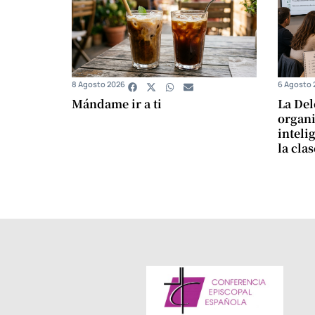
8 Agosto 2026
6 Agosto 
Mándame ir a ti
La Del
organi
intelig
la cla